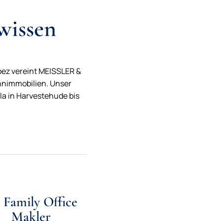
wissen
pez vereint MEISSLER &
hnimmobilien. Unser
la in Harvestehude bis
r Family Office
Makler