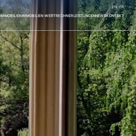
EN
FR
S
IMMOBILIEN
IMMOBILIEN-WERTRECHNER
LEISTUNGEN
NEWS
KONTAKT