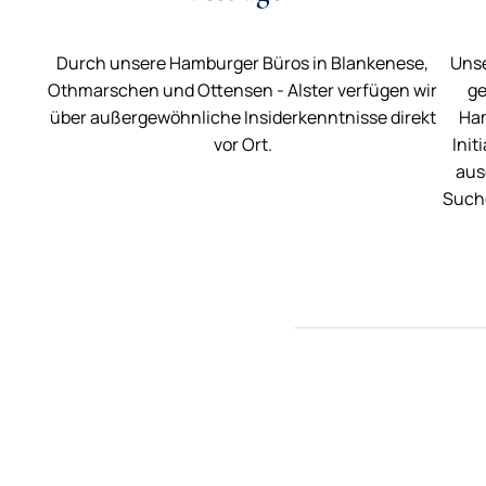
Durch unsere Hamburger Büros in Blankenese,
Unse
Othmarschen und Ottensen - Alster verfügen wir
ge
über außergewöhnliche Insiderkenntnisse direkt
Ham
vor Ort.
Init
aus
Suche