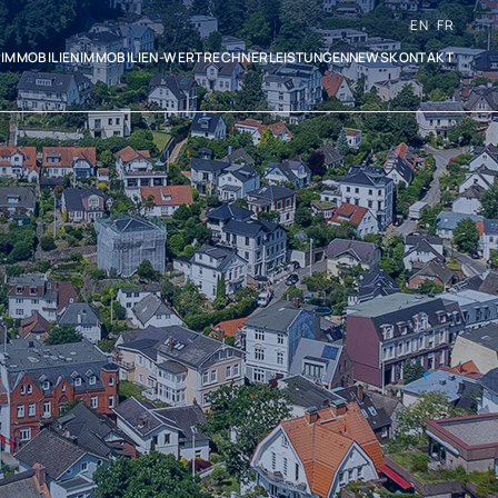
EN
FR
S
IMMOBILIEN
IMMOBILIEN-WERTRECHNER
LEISTUNGEN
NEWS
KONTAKT