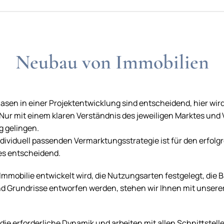
Neubau von Immobilien
asen in einer Projektentwicklung sind entscheidend, hier wir
. Nur mit einem klaren Verständnis des jeweiligen Marktes und
g gelingen.
ndividuell passenden Vermarktungsstrategie ist für den erfol
es entscheidend.
mmobilie entwickelt wird, die Nutzungsarten festgelegt, die B
nd Grundrisse entworfen werden, stehen wir Ihnen mit unsere
 die erforderliche Dynamik und arbeiten mit allen Schnittstell